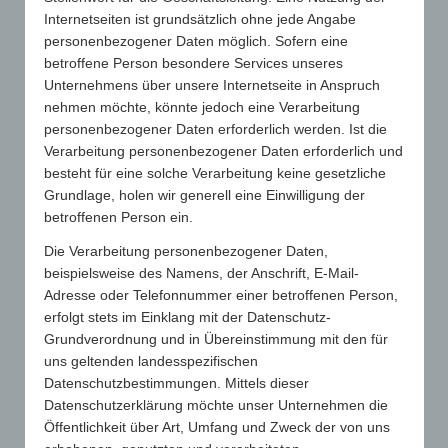
Internetseiten ist grundsätzlich ohne jede Angabe
personenbezogener Daten möglich. Sofern eine
betroffene Person besondere Services unseres
GWW-Aufruf zur politischen Unterstützung
Unternehmens über unsere Internetseite in Anspruch
Mitglieder des Gesamtverbands und darüber hinaus alle
nehmen möchte, könnte jedoch eine Verarbeitung
weiteren Branchenteilnehmer sind jetzt als verlängerter Arm
personenbezogener Daten erforderlich werden. Ist die
des Gesamtverbands GWW gefragt, sich an ihren Abgeordneten
Verarbeitung personenbezogener Daten erforderlich und
und politischen Vertreter zu wenden:
besteht für eine solche Verarbeitung keine gesetzliche
Grundlage, holen wir generell eine Einwilligung der
Das Lieferketten-, bzw. Sorgfaltspflichtengesetz ist im Entwurf
betroffenen Person ein.
so konzipiert, dass es ausschließlich große Unternehmen ab
3.000 Mitarbeiter betreffen sollte. Einberechnet werden hier
Die Verarbeitung personenbezogener Daten,
auch die in Deutschland ansässigen Tochterunternehmen der
beispielsweise des Namens, der Anschrift, E-Mail-
Konzerne. Nach einer Anlaufzeit sollen auch Betriebe mit mehr
Adresse oder Telefonnummer einer betroffenen Person,
als 1.000 Mitarbeitern hinzukommen.
erfolgt stets im Einklang mit der Datenschutz-
Der Entwurf weist jedoch einige Unklarheiten auf, die auch
Grundverordnung und in Übereinstimmung mit den für
Auswirkungen auf den Werbeartikelmarkt haben werden: So ist
uns geltenden landesspezifischen
es nicht unwahrscheinlich, dass die Pflichten der Konzerne bei
Datenschutzbestimmungen. Mittels dieser
zukünftigen Aufträgen unverändert an die KMU unserer
Datenschutzerklärung möchte unser Unternehmen die
Branche weitergegeben werden. Diese wären dann an einen
Öffentlichkeit über Art, Umfang und Zweck der von uns
bürokratischen Akt gebunden, der für viele schlicht nicht zu