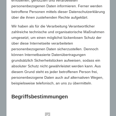
erhobenen, genutzten und verarbeiteten
stemmen wäre.
personenbezogenen Daten informieren. Ferner werden
Aus diesem Grund hat der Bundesverband Großhandel,
betroffene Personen mittels dieser Datenschutzerklärung
Außenhandel, Dienstleistungen e.V. (BGA), in dem auch der
über die ihnen zustehenden Rechte aufgeklärt.
Gesamtverband organisiert ist, ein Musteranschreiben
Wir haben als für die Verarbeitung Verantwortlicher
entworfen. Marktteilnehmer können mit dem unten als
zahlreiche technische und organisatorische Maßnahmen
Download hinterlegten Dokument deren Volksvertreter
umgesetzt, um einen möglichst lückenlosen Schutz der
kontaktieren und diesen ihre Sorgen bezüglich der drohenden
über diese Internetseite verarbeiteten
administrativen Belastung erläutern. Die Werbeartikel-
personenbezogenen Daten sicherzustellen. Dennoch
Wirtschaft hat wahrlich schon genug bürokratische Hürden zu
können Internetbasierte Datenübertragungen
überwinden.
grundsätzlich Sicherheitslücken aufweisen, sodass ein
absoluter Schutz nicht gewährleistet werden kann. Aus
Musterschreiben zum Sorgfaltspflichtengesetz 2021
diesem Grund steht es jeder betroffenen Person frei,
personenbezogene Daten auch auf alternativen Wegen,
beispielsweise telefonisch, an uns zu übermitteln.
Begriffsbestimmungen
Die Datenschutzerklärung beruht auf den
Begrifflichkeiten, die durch den Europäischen Richtlinien-
SUCHE
Essenziell