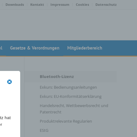
Downloads
Kontakt
Impressum
Cookies
Datenschutz
el
Gesetze & Verordnungen
Mitgliederbereich
Bluetooth-Lizenz
Exkurs: Bedienungsanleitungen
Exkurs: EU-Konformitätserklärung
Handelsrecht, Wettbewerbsrecht und
ich
Patentrecht
tz hat
Produktrelevante Regularien
 von
er
EStG