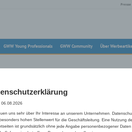
Presse
GWW Young Professionals
GWW Community
Über Werbeartik
enschutzerklärung
: 06.08.2026
th-Lizenz erworben werden. Sie ist markengebunden. Die Kosten belaufen s
euen uns sehr über Ihr Interesse an unserem Unternehmen. Datenschu
th-Lizenz erworben hat und nicht widerrechtlich handelt, kann auf der Seite
besonders hohen Stellenwert für die Geschäftsleitung. Eine Nutzung d
etseiten ist grundsätzlich ohne jede Angabe personenbezogener Daten