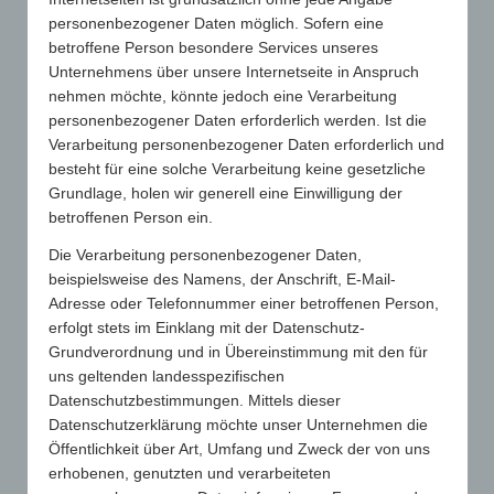
in der jeweiligen Landessprache, in die das Produkt
personenbezogener Daten möglich. Sofern eine
verantwortlich vertrieben wird, mitzuliefern.
betroffene Person besondere Services unseres
Unternehmens über unsere Internetseite in Anspruch
Diese Zusammenfassung der branchenrelevanten Gesetze und
nehmen möchte, könnte jedoch eine Verarbeitung
Verordnungen stellt eine allgemeine, unverbindliche
personenbezogener Daten erforderlich werden. Ist die
Information dar. Die Inhalte spiegeln die Auffassung der
Verarbeitung personenbezogener Daten erforderlich und
Verfasser zum Zeitpunkt der Veröffentlichung wider. Die
besteht für eine solche Verarbeitung keine gesetzliche
Zusammenstellung wurde mit größtmöglicher Sorgfalt erstellt,
Grundlage, holen wir generell eine Einwilligung der
dennoch besteht kein Anspruch auf sachliche Richtigkeit,
Vollständigkeit und/oder Aktualität. Insbesondere kann die
betroffenen Person ein.
Zusammenstellung nicht den besonderen Umständen eines
Die Verarbeitung personenbezogener Daten,
Einzelfalles Rechnung tragen. Eine Verwendung liegt daher in
beispielsweise des Namens, der Anschrift, E-Mail-
der eigenen Verantwortung des Lesers. Jegliche Haftung wird
Adresse oder Telefonnummer einer betroffenen Person,
ausgeschlossen.
erfolgt stets im Einklang mit der Datenschutz-
Grundverordnung und in Übereinstimmung mit den für
uns geltenden landesspezifischen
Datenschutzbestimmungen. Mittels dieser
Datenschutzerklärung möchte unser Unternehmen die
Öffentlichkeit über Art, Umfang und Zweck der von uns
erhobenen, genutzten und verarbeiteten