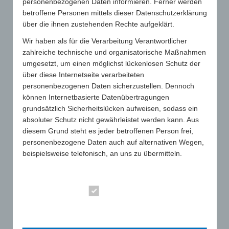
personenbezogenen Daten informieren. Ferner werden
Bluetooth-Lizenz
betroffene Personen mittels dieser Datenschutzerklärung
Exkurs: Bedienungsanleitungen
über die ihnen zustehenden Rechte aufgeklärt.
Wir haben als für die Verarbeitung Verantwortlicher
Exkurs: EU-Konformitätserklärung
zahlreiche technische und organisatorische Maßnahmen
Handelsrecht, Wettbewerbsrecht und Patentrecht
umgesetzt, um einen möglichst lückenlosen Schutz der
Produktrelevante Regularien
über diese Internetseite verarbeiteten
personenbezogenen Daten sicherzustellen. Dennoch
EStG
können Internetbasierte Datenübertragungen
UrHG
grundsätzlich Sicherheitslücken aufweisen, sodass ein
absoluter Schutz nicht gewährleistet werden kann. Aus
VerpackV
diesem Grund steht es jeder betroffenen Person frei,
personenbezogene Daten auch auf alternativen Wegen,
beispielsweise telefonisch, an uns zu übermitteln.
Begriffsbestimmungen
SUCHE
Essenziell
Die Datenschutzerklärung beruht auf den
Statistik
Begrifflichkeiten, die durch den Europäischen Richtlinien-
und Verordnungsgeber beim Erlass der Datenschutz-