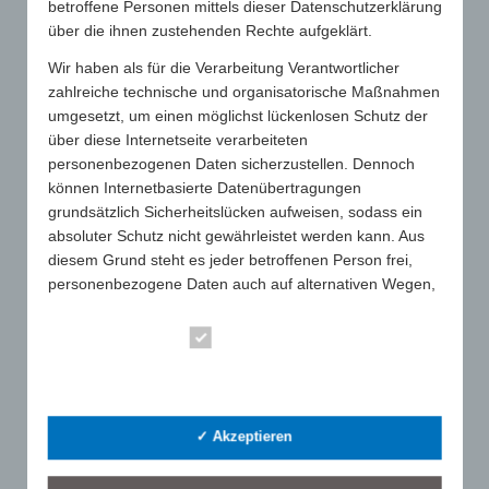
betroffene Personen mittels dieser Datenschutzerklärung
Vorstand & Team
über die ihnen zustehenden Rechte aufgeklärt.
Mitgliederliste
Wir haben als für die Verarbeitung Verantwortlicher
zahlreiche technische und organisatorische Maßnahmen
Storelocator
umgesetzt, um einen möglichst lückenlosen Schutz der
FAQ
über diese Internetseite verarbeiteten
personenbezogenen Daten sicherzustellen. Dennoch
Ehrenkodex
können Internetbasierte Datenübertragungen
grundsätzlich Sicherheitslücken aufweisen, sodass ein
absoluter Schutz nicht gewährleistet werden kann. Aus
diesem Grund steht es jeder betroffenen Person frei,
personenbezogene Daten auch auf alternativen Wegen,
SUCHE
beispielsweise telefonisch, an uns zu übermitteln.
Essenziell
Begriffsbestimmungen
Statistik
Die Datenschutzerklärung beruht auf den
Begrifflichkeiten, die durch den Europäischen Richtlinien-
LETZTE BEITRÄGE
✓ Akzeptieren
und Verordnungsgeber beim Erlass der Datenschutz-
GWW-Jahrestagung 2026 in Bonn: Gute Stimmung trotz herausfordernder Lage
Grundverordnung (DS-GVO) verwendet wurden. Unsere
25. Juni 2026