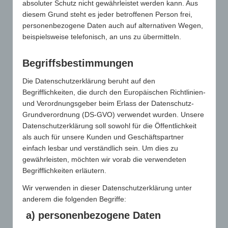
absoluter Schutz nicht gewährleistet werden kann. Aus
Verbandsstruktur, die einflussreich und
diesem Grund steht es jeder betroffenen Person frei,
schlagkräftig für die Belange aller
personenbezogene Daten auch auf alternativen Wegen,
Anspruchsgruppen der
beispielsweise telefonisch, an uns zu übermitteln.
Werbeartikelbranche einstehen kann.
Begriffsbestimmungen
ANSPRECHPARTNER
Die Datenschutzerklärung beruht auf den
Der GWW steht den Mitgliedern zu allen
Begrifflichkeiten, die durch den Europäischen Richtlinien-
branchenrelevanten Themen mit Rat und
und Verordnungsgeber beim Erlass der Datenschutz-
Tat zur Seite.
Grundverordnung (DS-GVO) verwendet wurden. Unsere
Datenschutzerklärung soll sowohl für die Öffentlichkeit
als auch für unsere Kunden und Geschäftspartner
einfach lesbar und verständlich sein. Um dies zu
SUPPORT
gewährleisten, möchten wir vorab die verwendeten
Der GWW unterstützt die Mitglieder
Begrifflichkeiten erläutern.
langfristig im nationalen wie internationalen
Wir verwenden in dieser Datenschutzerklärung unter
Wettbewerb.
anderem die folgenden Begriffe:
a) personenbezogene Daten