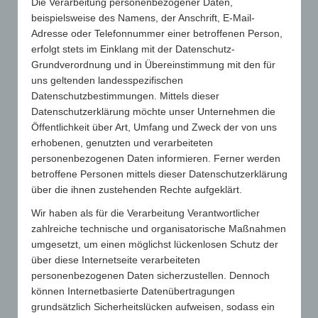
Die Verarbeitung personenbezogener Daten,
Interessen und Belange der Mitglieder.
beispielsweise des Namens, der Anschrift, E-Mail-
Adresse oder Telefonnummer einer betroffenen Person,
erfolgt stets im Einklang mit der Datenschutz-
Grundverordnung und in Übereinstimmung mit den für
SERVICE & ANGEBOTE
uns geltenden landesspezifischen
Kontinuierlicher Auf- und Ausbau unseres
Datenschutzbestimmungen. Mittels dieser
Leistungsspektrums mit exklusiven Service-
Datenschutzerklärung möchte unser Unternehmen die
und Dienstleistungsangeboten für
Öffentlichkeit über Art, Umfang und Zweck der von uns
Mitglieder.
erhobenen, genutzten und verarbeiteten
personenbezogenen Daten informieren. Ferner werden
betroffene Personen mittels dieser Datenschutzerklärung
NETWORKING
über die ihnen zustehenden Rechte aufgeklärt.
Der GWW bringt Menschen zusammen und
Wir haben als für die Verarbeitung Verantwortlicher
fördert den Informations- und
zahlreiche technische und organisatorische Maßnahmen
Erfahrungsaustausch unter den Mitgliedern.
umgesetzt, um einen möglichst lückenlosen Schutz der
über diese Internetseite verarbeiteten
personenbezogenen Daten sicherzustellen. Dennoch
EINHEITSVERBAND
können Internetbasierte Datenübertragungen
grundsätzlich Sicherheitslücken aufweisen, sodass ein
Schaffung einer einheitlichen und klaren