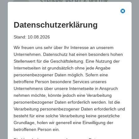
STEUERN, RECHT & POLITIK
Verbesserung rechtlicher und politischer
Rahmenbedingungen, z.B. steuerrechtlich
vollständige Anerkennung von
Datenschutzerklärung
Werbeartikeln als Betriebsausgabe.
Stand: 10.08.2026
Als eingetragener Interessenvertreter
(Lobbyregister-Nr.: R002424) handelt der
Wir freuen uns sehr über Ihr Interesse an unserem
Gesamtverband GWW in Übereinstimmung
Unternehmen. Datenschutz hat einen besonders hohen
mit dem Verhaltenskodex für
Stellenwert für die Geschäftsleitung. Eine Nutzung der
Interessenvertreterinnen und
Internetseiten ist grundsätzlich ohne jede Angabe
Interessenvertreter im Rahmen des
personenbezogener Daten möglich. Sofern eine
Lobbyregistergesetzes.
betroffene Person besondere Services unseres
Unternehmens über unsere Internetseite in Anspruch
nehmen möchte, könnte jedoch eine Verarbeitung
INTERESSENVERTRETUNG
personenbezogener Daten erforderlich werden. Ist die
Verarbeitung personenbezogener Daten erforderlich und
Der GWW ist Mitglied im BGA
besteht für eine solche Verarbeitung keine gesetzliche
(Bundesverband Großhandel, Außenhandel,
Grundlage, holen wir generell eine Einwilligung der
Dienstleistungen e.V.) sowie im ZAW
betroffenen Person ein.
(Zentralverband der deutschen
Werbewirtschaft e.V.) und vertritt dort die