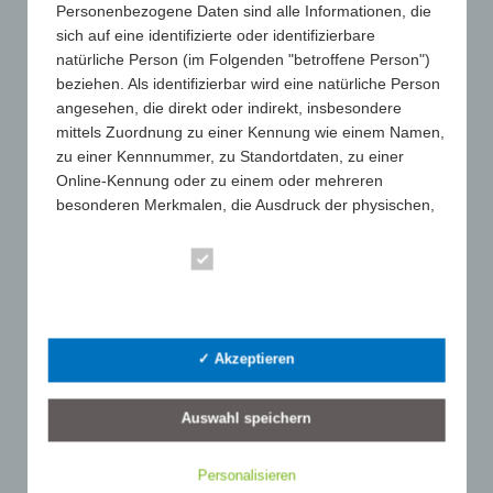
Personenbezogene Daten sind alle Informationen, die
sich auf eine identifizierte oder identifizierbare
natürliche Person (im Folgenden "betroffene Person")
beziehen. Als identifizierbar wird eine natürliche Person
angesehen, die direkt oder indirekt, insbesondere
mittels Zuordnung zu einer Kennung wie einem Namen,
Profil
zu einer Kennnummer, zu Standortdaten, zu einer
Aufgaben & Ziele
Online-Kennung oder zu einem oder mehreren
besonderen Merkmalen, die Ausdruck der physischen,
Leistungen
physiologischen, genetischen, psychischen,
Vorstand & Team
wirtschaftlichen, kulturellen oder sozialen Identität
Essenziell
dieser natürlichen Person sind, identifiziert werden
Mitgliederliste
Statistik
kann.
FAQ
b) betroffene Person
Ehrenkodex
✓ Akzeptieren
Betroffene Person ist jede identifizierte oder
identifizierbare natürliche Person, deren
Auswahl speichern
personenbezogene Daten von dem für die Verarbeitung
Verantwortlichen verarbeitet werden.
SUCHE
Personalisieren
c) Verarbeitung