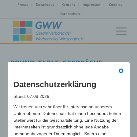
Presse
Downloads
Kontakt
Impressum
Cookies
Datenschutz
ROUND-TABLE-GESPRÄCHE
In der Absicht, den Meinungsaustausch untereinander zu
fördern und somit die Zusammenarbeit der Berater und
Datenschutzerklärung
Lieferanten zu stärken, versammelt der GWW Berater und
Lieferanten an einem Tisch.
Stand: 07.08.2026
Um den Dialog unter seinen Mitgliedern, aber auch darüber
Wir freuen uns sehr über Ihr Interesse an unserem
hinaus zu intensivieren, lädt der Gesamtverband unter Leitung
Unternehmen. Datenschutz hat einen besonders hohen
von Ralf Hesse in unregelmäßigen Abständen zu regionalen
Stellenwert für die Geschäftsleitung. Eine Nutzung der
Round-Table-Gesprächen ein. Die Gesprächsrunden sollen dazu
Internetseiten ist grundsätzlich ohne jede Angabe
dienen, Geschäftspartnern weiterreichende Einblicke in die
personenbezogener Daten möglich. Sofern eine
eigene Tagesarbeit und die damit verbundenen