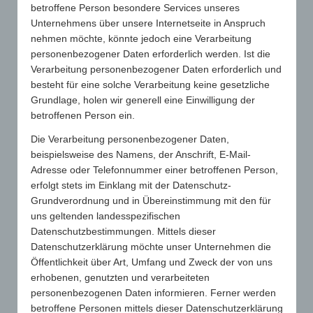
betroffene Person besondere Services unseres
Problemstellungen zu gewähren, um da, wo möglich,
Unternehmens über unsere Internetseite in Anspruch
gemeinsam Lösungen zu entwickeln und miteinander die
nehmen möchte, könnte jedoch eine Verarbeitung
Vertriebsschiene im Wettbewerb um den gemeinsamen
Endkunden zu stärken.
personenbezogener Daten erforderlich werden. Ist die
Verarbeitung personenbezogener Daten erforderlich und
Die Treffen werden als überschaubare Runde mit nur wenigen
besteht für eine solche Verarbeitung keine gesetzliche
Teilnehmern – allesamt Geschäftsführer und Entscheider –
Grundlage, holen wir generell eine Einwilligung der
geplant, damit sich tatsächlich alle Anwesenden konstruktiv
betroffenen Person ein.
einbringen können. Aktuelle Marktbedingungen, der Umgang
mit Herausforderungen und die allgemeine Situation rund um
Die Verarbeitung personenbezogener Daten,
den Werbeartikel stehen bei den offenen und ungezwungenen
beispielsweise des Namens, der Anschrift, E-Mail-
Gesprächen im Vordergrund.
Adresse oder Telefonnummer einer betroffenen Person,
erfolgt stets im Einklang mit der Datenschutz-
Grundverordnung und in Übereinstimmung mit den für
uns geltenden landesspezifischen
Datenschutzbestimmungen. Mittels dieser
Datenschutzerklärung möchte unser Unternehmen die
Öffentlichkeit über Art, Umfang und Zweck der von uns
erhobenen, genutzten und verarbeiteten
GWW-NEWSWEEK
personenbezogenen Daten informieren. Ferner werden
betroffene Personen mittels dieser Datenschutzerklärung
TREND