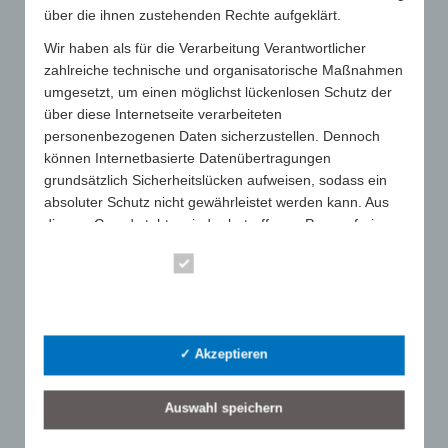
über die ihnen zustehenden Rechte aufgeklärt.
Messekooperationen
Wir haben als für die Verarbeitung Verantwortlicher
GWW Round Table
zahlreiche technische und organisatorische Maßnahmen
umgesetzt, um einen möglichst lückenlosen Schutz der
Branchenevents
über diese Internetseite verarbeiteten
personenbezogenen Daten sicherzustellen. Dennoch
können Internetbasierte Datenübertragungen
grundsätzlich Sicherheitslücken aufweisen, sodass ein
absoluter Schutz nicht gewährleistet werden kann. Aus
SUCHE
diesem Grund steht es jeder betroffenen Person frei,
personenbezogene Daten auch auf alternativen Wegen,
Essenziell
beispielsweise telefonisch, an uns zu übermitteln.
Statistik
Begriffsbestimmungen
LETZTE BEITRÄGE
✓ Akzeptieren
Die Datenschutzerklärung beruht auf den
GWW-Jahrestagung 2026 in Bonn: Gute Stimmung trotz herausfordernder Lage
Begrifflichkeiten, die durch den Europäischen Richtlinien-
25. Juni 2026
und Verordnungsgeber beim Erlass der Datenschutz-
Auswahl speichern
GWW macht Druck bei der Werbeartikelbesteuerung
1. Juni 2026
Grundverordnung (DS-GVO) verwendet wurden. Unsere
Datenschutzerklärung soll sowohl für die Öffentlichkeit