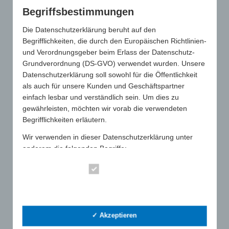
Diese Zahlen zur Verdeutlichung des Stellenwertes von
Begriffsbestimmungen
Werbeartikeln stammen aus aktuellen Studien des GWW
(„Werbewirkung von Werbeartikeln 2019“ sowie „WA-Monitor
Die Datenschutzerklärung beruht auf den
2025“). Mehr unter:
https://werbeartikel-wirken.gww.de/.
Begrifflichkeiten, die durch den Europäischen Richtlinien-
und Verordnungsgeber beim Erlass der Datenschutz-
Grundverordnung (DS-GVO) verwendet wurden. Unsere
Datenschutzerklärung soll sowohl für die Öffentlichkeit
als auch für unsere Kunden und Geschäftspartner
einfach lesbar und verständlich sein. Um dies zu
gewährleisten, möchten wir vorab die verwendeten
Begrifflichkeiten erläutern.
Werbeartikel Potenzial
Wir verwenden in dieser Datenschutzerklärung unter
Zahlen & Fakten
anderem die folgenden Begriffe:
Verbände National/Intern.
a) personenbezogene Daten
Essenziell
Personenbezogene Daten sind alle Informationen, die
Statistik
sich auf eine identifizierte oder identifizierbare
natürliche Person (im Folgenden "betroffene Person")
✓ Akzeptieren
beziehen. Als identifizierbar wird eine natürliche Person
SUCHE
angesehen, die direkt oder indirekt, insbesondere