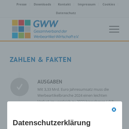
Presse
Downloads
Kontakt
Impressum
Cookies
Datenschutz
ZAHLEN & FAKTEN
AUSGABEN
Mit 3,33 Mrd. Euro Jahresumsatz muss die
Werbeartikelbranche 2024 einen leichten
Verlust im vergleich zu 2023 hinnehmen (-0,8
Prozent auf 3,36 Mrd. Euro).
Datenschutzerklärung