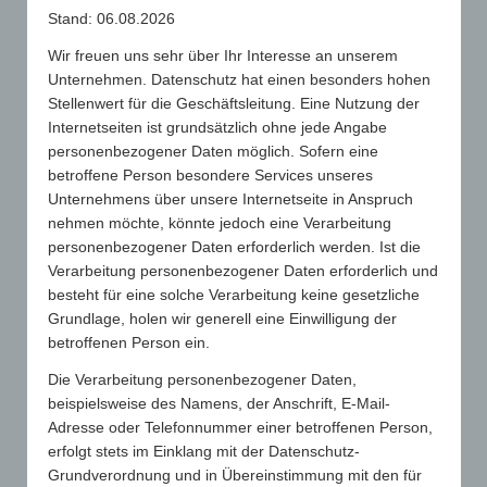
ERINNERUNG
Stand: 06.08.2026
Werbeartikel erreichen im Vergleich zu
Wir freuen uns sehr über Ihr Interesse an unserem
anderen Kommunikationsmitteln die
höchsten Erinnerungswerte an das
Unternehmen. Datenschutz hat einen besonders hohen
beworbene Produkt (70%) bzw. an den
Stellenwert für die Geschäftsleitung. Eine Nutzung der
Marken- oder Unternehmensnamen.
Internetseiten ist grundsätzlich ohne jede Angabe
personenbezogener Daten möglich. Sofern eine
betroffene Person besondere Services unseres
Unternehmens über unsere Internetseite in Anspruch
BESITZ
nehmen möchte, könnte jedoch eine Verarbeitung
98% aller Deutschen über 14 Jahre besitzen
personenbezogener Daten erforderlich werden. Ist die
einen Werbeartikel.
Verarbeitung personenbezogener Daten erforderlich und
besteht für eine solche Verarbeitung keine gesetzliche
Grundlage, holen wir generell eine Einwilligung der
betroffenen Person ein.
NUTZUNG
90% der Empfänger von Werbeartikeln
Die Verarbeitung personenbezogener Daten,
nutzen diese auch.
beispielsweise des Namens, der Anschrift, E-Mail-
Adresse oder Telefonnummer einer betroffenen Person,
erfolgt stets im Einklang mit der Datenschutz-
Grundverordnung und in Übereinstimmung mit den für