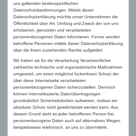
REICHWEITE
uns geltenden landesspezifischen
Werbeartikel erreichen an einem
Datenschutzbestimmungen. Mittels dieser
Durchschnittstag rund 89% der Bevölkerung
Datenschutzerklärung möchte unser Unternehmen die
ab 14 Jahren und liegen damit zusammen
Öffentlichkeit über Art, Umfang und Zweck der von uns
mit Radio (78%) an der Spitze der Medien.
erhobenen, genutzten und verarbeiteten
personenbezogenen Daten informieren. Ferner werden
betroffene Personen mittels dieser Datenschutzerklärung
über die ihnen zustehenden Rechte aufgeklärt.
DAUER
62% der Werbeartikel bleiben länger als ein
Wir haben als für die Verarbeitung Verantwortlicher
Jahr im Besitz des Empfängers.
zahlreiche technische und organisatorische Maßnahmen
umgesetzt, um einen möglichst lückenlosen Schutz der
über diese Internetseite verarbeiteten
personenbezogenen Daten sicherzustellen. Dennoch
EINSATZ
können Internetbasierte Datenübertragungen
69% aller Deutschen setzen Werbeartikel
grundsätzlich Sicherheitslücken aufweisen, sodass ein
gerne ein. Der Werbeartikel schafft zudem
absoluter Schutz nicht gewährleistet werden kann. Aus
Vertrauen (69%).
diesem Grund steht es jeder betroffenen Person frei,
personenbezogene Daten auch auf alternativen Wegen,
beispielsweise telefonisch, an uns zu übermitteln.