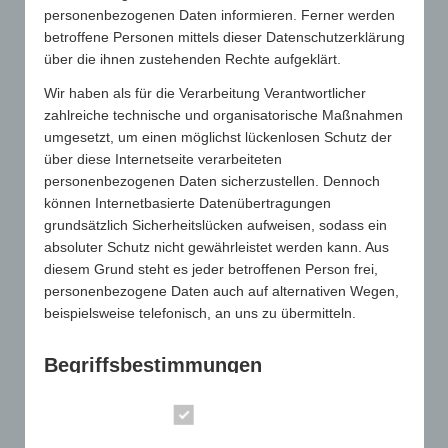
personenbezogenen Daten informieren. Ferner werden
betroffene Personen mittels dieser Datenschutzerklärung
* Ich bin damit einverstanden, dass meine Daten ausschließlich
über die ihnen zustehenden Rechte aufgeklärt.
zu Zwecken der ersten Kontaktaufnahme verwendet und über
einen Zeitraum von 3 Monaten gespeichert werden. Nach dieser
Wir haben als für die Verarbeitung Verantwortlicher
Frist werden Ihre Daten unwiderruflich gelöscht. Sie haben
zahlreiche technische und organisatorische Maßnahmen
jederzeit das Recht, eine frühere Löschung zu verlangen. Lesen
umgesetzt, um einen möglichst lückenlosen Schutz der
Sie hierzu auch unsere
Datenschutzbestimmungen
.
über diese Internetseite verarbeiteten
personenbezogenen Daten sicherzustellen. Dennoch
können Internetbasierte Datenübertragungen
grundsätzlich Sicherheitslücken aufweisen, sodass ein
absoluter Schutz nicht gewährleistet werden kann. Aus
* Pflichtfelder sind mit einem Stern gekennzeichnet
diesem Grund steht es jeder betroffenen Person frei,
personenbezogene Daten auch auf alternativen Wegen,
beispielsweise telefonisch, an uns zu übermitteln.
Begriffsbestimmungen
Die Datenschutzerklärung beruht auf den
SUCHE
Essenziell
Begrifflichkeiten, die durch den Europäischen Richtlinien-
und Verordnungsgeber beim Erlass der Datenschutz-