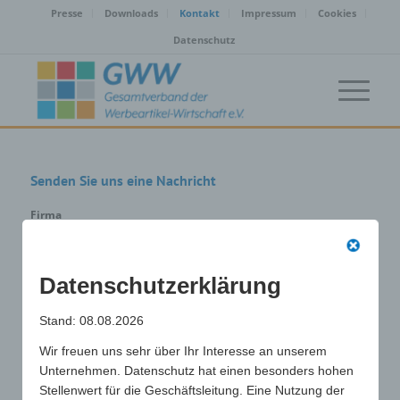
Presse
Downloads
Kontakt
Impressum
Cookies
Datenschutz
Senden Sie uns eine Nachricht
Firma
Datenschutzerklärung
Name
*
Stand: 08.08.2026
Wir freuen uns sehr über Ihr Interesse an unserem
E-Mail
*
Unternehmen. Datenschutz hat einen besonders hohen
Stellenwert für die Geschäftsleitung. Eine Nutzung der