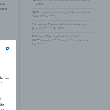
GWW macht Druck bei der Werbeartikelbesteuerung
1.
eise
Juni 2026
seren
GWW-Mitgliederversammlung und Summermeeting
2026!
28. Mai 2026
Blitzumfrage: Ergebnis zur konjunkturellen Lage, I.
Quartal 2026
18. Mai 2026
Frühling im Kopf, Argumente in der Hand:
TRENDmagazin #2/2026 jetzt für Sie verfügbar!
4.
Mai 2026
tz hat
er
e
die
che