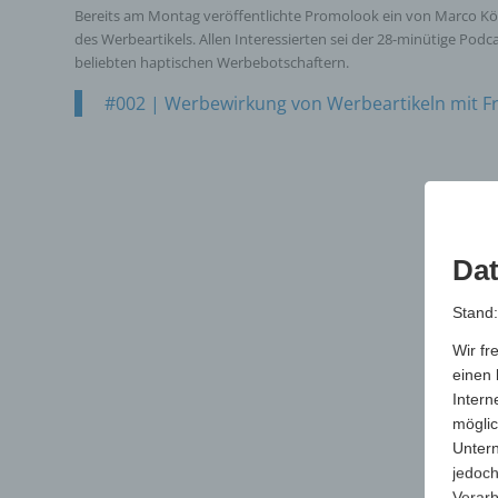
Bereits am Montag veröffentlichte Promolook ein von Marco Kö
des Werbeartikels. Allen Interessierten sei der 28-minütige Podc
beliebten haptischen Werbebotschaftern.
#002 | Werbewirkung von Werbeartikeln mit F
Dat
Stand
Wir fr
einen 
Intern
möglic
Unter
jedoch
Verarb