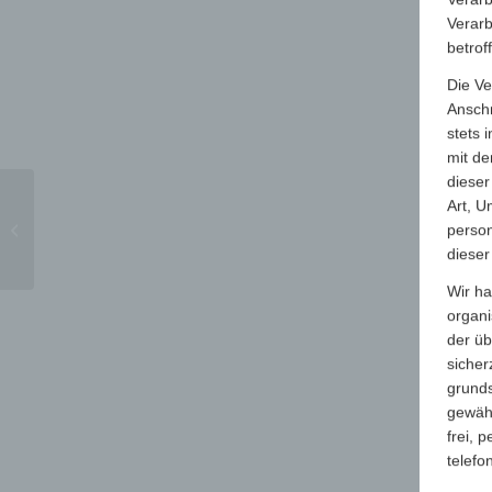
Verarb
betrof
Die Ve
Anschr
stets 
mit de
dieser
GWW-
Art, U
SUMMERMEETING
person
2019:
dieser
Vortragsprogramm
Wir ha
organ
der üb
sicher
grunds
gewähr
frei, 
telefo