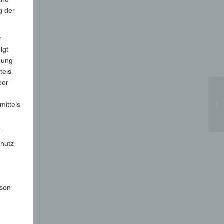
g der
r
lgt
mung
tels
ber
mittels
d
chutz
rson