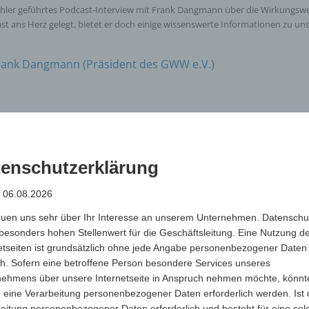
hler geführtes Podcast-Interview mit Frank Dangmann über die Wirkungsw
ast ans Herz gelegt, bietet er doch einige wissenswerte Informationen zu un
rank Dangmann (Präsident des GWW e.V.)
enschutzerklärung
: 06.08.2026
euen uns sehr über Ihr Interesse an unserem Unternehmen. Datenschu
besonders hohen Stellenwert für die Geschäftsleitung. Eine Nutzung d
etseiten ist grundsätzlich ohne jede Angabe personenbezogener Daten
h. Sofern eine betroffene Person besondere Services unseres
nehmens über unsere Internetseite in Anspruch nehmen möchte, könnt
 eine Verarbeitung personenbezogener Daten erforderlich werden. Ist 
eitung personenbezogener Daten erforderlich und besteht für eine sol