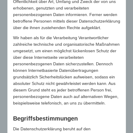
Öffentlichkeit über Art, Umfang und Zweck der von uns
Berücksichtigung hinnehmbarer Hygienevorschriften
erhobenen, genutzten und verarbeiteten
voranschreiten. Wir hoffen, dass sich unser sowie das
personenbezogenen Daten informieren. Ferner werden
Engagement der Aussteller auszahlen wird und möglichst viele
betroffene Personen mittels dieser Datenschutzerklärung
Werbeartikelberater die TREND besuchen werden.
über die ihnen zustehenden Rechte aufgeklärt.
Der Messebesuch ist für sie kostenfrei und wird nicht durch
Wir haben als für die Verarbeitung Verantwortlicher
Industriekunden gestört, denn diese erhalten auf der TREND
zahlreiche technische und organisatorische Maßnahmen
keinen Einlass. Eine Entscheidung, die klar vom gesamten Markt
umgesetzt, um einen möglichst lückenlosen Schutz der
getroffen und vom Gesamtverband nur allzu gerne umgesetzt
über diese Internetseite verarbeiteten
wurde.
personenbezogenen Daten sicherzustellen. Dennoch
können Internetbasierte Datenübertragungen
Eine
Übersicht der ausstellenden Unternehmen
finden Sie auf
grundsätzlich Sicherheitslücken aufweisen, sodass ein
der TREND-Homepage. Dort haben Sie auch die Möglichkeit,
absoluter Schutz nicht gewährleistet werden kann. Aus
sich
für den Messebesuch anzumelden
.
diesem Grund steht es jeder betroffenen Person frei,
Unterstützen Sie die verbandseigenen Messeveranstaltungen
personenbezogene Daten auch auf alternativen Wegen,
und sorgen Sie dafür, dass die GWW-Messen auch weiterhin
das
beispielsweise telefonisch, an uns zu übermitteln.
familiäre Ereignis
für die gesamte Branche bleiben, für das sie
bekannt sind.
Begriffsbestimmungen
Die Datenschutzerklärung beruht auf den