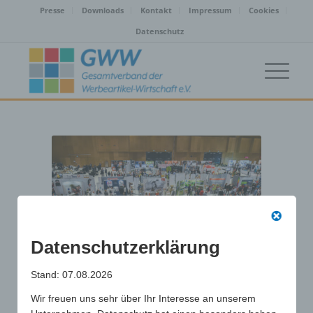
Presse
Downloads
Kontakt
Impressum
Cookies
Datenschutz
Datenschutzerklärung
Stand: 07.08.2026
WIESBADEN FREUT SICH AUF SIE!
Wir freuen uns sehr über Ihr Interesse an unserem