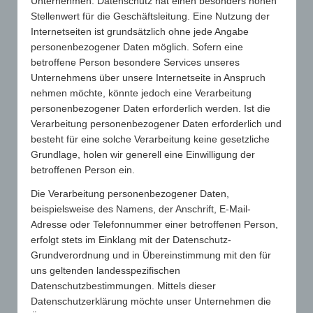
Unternehmen. Datenschutz hat einen besonders hohen
Die GWW-TREND Herbst kann am 17.09.2021 wie geplant und
Stellenwert für die Geschäftsleitung. Eine Nutzung der
ohne größere Einschränkungen stattfinden. 140 Aussteller
Internetseiten ist grundsätzlich ohne jede Angabe
freuen sich darauf, endlich wieder eine reale Messe
personenbezogener Daten möglich. Sofern eine
durchzuführen und zahlreiche Werbeartikelberater im
betroffene Person besondere Services unseres
RheinMain CongressCenter
(RMCC) in Wiesbaden begrüßen zu
Unternehmens über unsere Internetseite in Anspruch
dürfen. Wir versprechen allen Teilnehmern eine gewohnt
nehmen möchte, könnte jedoch eine Verarbeitung
hochklassige Veranstaltung, von der die gesamte Branche
personenbezogener Daten erforderlich werden. Ist die
profitieren soll.
Verarbeitung personenbezogener Daten erforderlich und
besteht für eine solche Verarbeitung keine gesetzliche
Es ist die erste Messe, die der Gesamtverband seit der TREND
Grundlage, holen wir generell eine Einwilligung der
Herbst in Mainz durchführen kann. Sowohl die GWW-
betroffenen Person ein.
NEWSWEEK als auch die TREND Frühjahr mussten in diesem
Jahr aufgrund der damals geltenden Kontaktbeschränkungen
Die Verarbeitung personenbezogener Daten,
sowie der Ungewissheit der Industriekunden schweren Herzens
beispielsweise des Namens, der Anschrift, E-Mail-
vom GWW abgesagt werden. Ein Jahr Messe-Stillstand, der sich
Adresse oder Telefonnummer einer betroffenen Person,
spürbar auf die sonst so frohen Gemüter der Werbeartikel-
erfolgt stets im Einklang mit der Datenschutz-
Wirtschaft auswirkte. Der GWW setzt deshalb mit der TREND zur
Grundverordnung und in Übereinstimmung mit den für
Stimmungserhellung erneut ein positives Zeichen. Schließlich ist
uns geltenden landesspezifischen
bereits seit über einem Jahr bekannt: Messeveranstaltungen
Datenschutzbestimmungen. Mittels dieser
sind keine Infektionsherde! Um dies zu beweisen, wird die
Datenschutzerklärung möchte unser Unternehmen die
TREND auch in diesem Jahr mit bestem Beispiel und unter