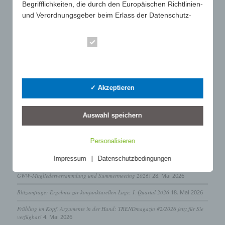
Begrifflichkeiten, die durch den Europäischen Richtlinien-
und Verordnungsgeber beim Erlass der Datenschutz-
Grundverordnung (DS-GVO) verwendet wurden. Unsere
Datenschutzerklärung soll sowohl für die Öffentlichkeit
Essenziell
als auch für unsere Kunden und Geschäftspartner
SUCHE
einfach lesbar und verständlich sein. Um dies zu
Statistik
gewährleisten, möchten wir vorab die verwendeten
Begrifflichkeiten erläutern.
✓ Akzeptieren
Wir verwenden in dieser Datenschutzerklärung unter
anderem die folgenden Begriffe:
Auswahl speichern
LETZTE BEITRÄGE
a) personenbezogene Daten
GWW-Jahrestagung 2026 in Bonn: Gute Stimmung trotz herausfordernder Lage
Personalisieren
25. Juni 2026
Personenbezogene Daten sind alle Informationen, die
sich auf eine identifizierte oder identifizierbare
Impressum
|
Datenschutzbedingungen
GWW macht Druck bei der Werbeartikelbesteuerung
1. Juni 2026
natürliche Person (im Folgenden "betroffene Person")
GWW-Mitgliederversammlung und Summermeeting 2026!
28. Mai 2026
beziehen. Als identifizierbar wird eine natürliche Person
angesehen, die direkt oder indirekt, insbesondere
Blitzumfrage: Ergebnis zur konjunkturellen Lage, I. Quartal 2026
18. Mai 2026
mittels Zuordnung zu einer Kennung wie einem Namen,
Frühling im Kopf, Argumente in der Hand: TRENDmagazin #2/2026 jetzt für Sie
zu einer Kennnummer, zu Standortdaten, zu einer
verfügbar!
4. Mai 2026
Online-Kennung oder zu einem oder mehreren