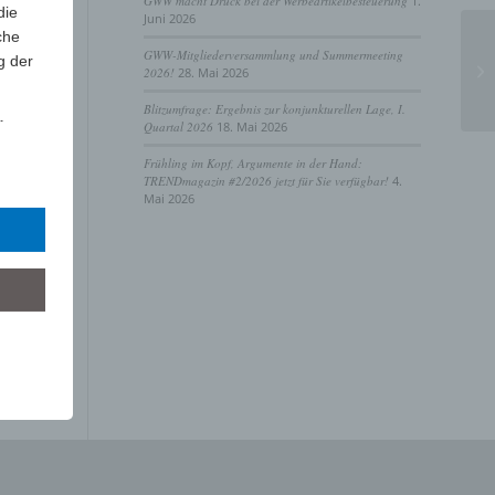
GWW macht Druck bei der Werbeartikelbesteuerung
1.
die
Juni 2026
che
GWW-Mitgliederversammlung und Summermeeting
g der
2026!
28. Mai 2026
Blitzumfrage: Ergebnis zur konjunkturellen Lage, I.
r
Quartal 2026
18. Mai 2026
lgt
Frühling im Kopf, Argumente in der Hand:
mung
TRENDmagazin #2/2026 jetzt für Sie verfügbar!
4.
tels
Mai 2026
ber
mittels
d
chutz
rson