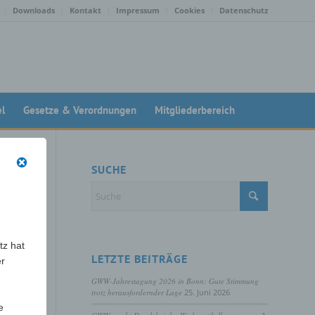
Downloads
Kontakt
Impressum
Cookies
Datenschutz
el
Gesetze & Verordnungen
Mitgliederbereich
SUCHE
mung
tz hat
LETZTE BEITRÄGE
er
GWW-Jahrestagung 2026 in Bonn: Gute Stimmung
trotz herausfordernder Lage
25. Juni 2026
e