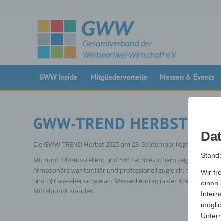
GWW Inside
Mitgliedervorteile
Messen & Events
GWW-TREND HERBST 202
Dat
Die GWW-TREND Herbst 2025 am 23. September liegt hinter uns. U
Stand
Mit rund 140 Ausstellern und 544 Fachbesuchern zeigte die Mes
Atmosphäre war familiär und professionell zugleich: beim Get-t
Wir fr
und DJ Case ebenso wie am Messedienstag in der Koelnmesse, w
einen 
Mittelpunkt standen.
Intern
möglic
Unter