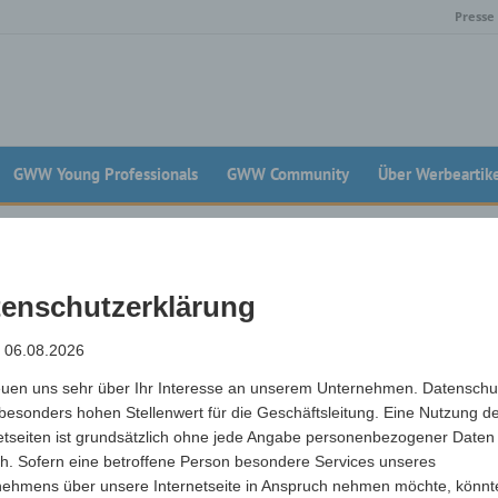
Presse
GWW Young Professionals
GWW Community
Über Werbeartik
5 NACHBERICHT
enschutzerklärung
nd wir bedanken uns herzlich bei allen , die dabei waren!
: 06.08.2026
se einmal mehr, wie stark die Werbeartikelbranche zusammensteht. Die
ogether in den Rheinterrassen mit mediterranen Spezialitäten, bester Stim
euen uns sehr über Ihr Interesse an unserem Unternehmen. Datenschu
o intensive Gespräche, inspirierende Produkte und gelebtes Networking im
besonders hohen Stellenwert für die Geschäftsleitung. Eine Nutzung d
etseiten ist grundsätzlich ohne jede Angabe personenbezogener Daten
h. Sofern eine betroffene Person besondere Services unseres
nehmens über unsere Internetseite in Anspruch nehmen möchte, könnt