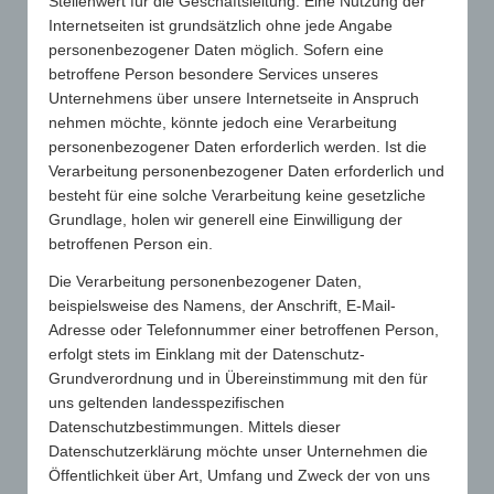
Stellenwert für die Geschäftsleitung. Eine Nutzung der
übernommene Pauschalsteuer ein zweites Geschenk ist. Das
Internetseiten ist grundsätzlich ohne jede Angabe
heißt, der Wert des Werbeartikels nebst Steuer wird
personenbezogener Daten möglich. Sofern eine
zusammengerechnet. Überschreitet die Summe dann den
betroffene Person besondere Services unseres
Betrag von 35 Euro, entfällt der Betriebsausgabenabzug. Für die
Unternehmens über unsere Internetseite in Anspruch
Praxis hätte das Urteil fatale Folgen, denn bisher wurde die
nehmen möchte, könnte jedoch eine Verarbeitung
Pauschalsteuer nicht in die 35 Euro-Grenze mit eingerechnet.
personenbezogener Daten erforderlich werden. Ist die
Die gegenständlichen Werbeträger hätten also deutlich billiger
Verarbeitung personenbezogener Daten erforderlich und
werden müssen, um noch genug Raum für die Pauschalsteuer
zu lassen, die immerhin 30 Prozent beträgt. Auf Nachfrage des
besteht für eine solche Verarbeitung keine gesetzliche
Gesamtverbandes der Werbeartikel-Wirtschaft e.V. gibt das
Grundlage, holen wir generell eine Einwilligung der
Bundesfinanzministerium nun Entwarnung. Zwar wird das Urteil
betroffenen Person ein.
im Bundessteuerblatt veröffentlicht und ist damit für alle
Die Verarbeitung personenbezogener Daten,
Finanzbeamten bindend, aber es soll eine Fußnote gesetzt
beispielsweise des Namens, der Anschrift, E-Mail-
werden. In dieser soll auf das Verwaltungsschreiben vom 19.
Adresse oder Telefonnummer einer betroffenen Person,
Mai 2015 verwiesen werden. Das heißt, für den
erfolgt stets im Einklang mit der Datenschutz-
Betriebsausgabenabzug (35 Euro-Grenze) zählt allein der Wert
Grundverordnung und in Übereinstimmung mit den für
des Werbeartikels!
uns geltenden landesspezifischen
Hintergrund
Datenschutzbestimmungen. Mittels dieser
Datenschutzerklärung möchte unser Unternehmen die
Beim Empfänger zählen Geschenke, die die Geschäftsbeziehung
Öffentlichkeit über Art, Umfang und Zweck der von uns
fördern, zum Einkommen und sind deshalb zu versteuern. Der