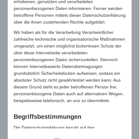
erhobenen, genutzten und verarbeiteten
Unternehmer kann die Einkommensteuer für den Empfänger
personenbezogenen Daten informieren. Ferner werden
des Werbeartikels aber auch pauschal übernehmen. Nach
betroffene Personen mittels dieser Datenschutzerklärung
Ansicht der Rechtsprechung kann der schenkende
über die ihnen zustehenden Rechte aufgeklärt.
Geschäftspartner die Aufwendungen für den Werbeartikel als
Betriebsausgabe abziehen, wenn dieser und die Steuer
Wir haben als für die Verarbeitung Verantwortlicher
zusammen höchstens 35 Euro pro Jahr und Geschäftspartner
zahlreiche technische und organisatorische Maßnahmen
betragen. Bisher rechnete die Finanzverwaltung die
umgesetzt, um einen möglichst lückenlosen Schutz der
übernommene Pauschalsteuer nicht in die 35-Euro-Grenze ein,
über diese Internetseite verarbeiteten
was für die Unternehmer günstiger war (H 37b EStR). Nach
personenbezogenen Daten sicherzustellen. Dennoch
Auskunft des Bundesfinanzministeriums soll es bei dieser
können Internetbasierte Datenübertragungen
Rechtslage bleiben.
grundsätzlich Sicherheitslücken aufweisen, sodass ein
Foto: https://de.123rf.com/ Urheber : morganka
absoluter Schutz nicht gewährleistet werden kann. Aus
diesem Grund steht es jeder betroffenen Person frei,
Anmerkung: 2024 wurde die 35-Euro-Grenze auf 50,00 Euro
personenbezogene Daten auch auf alternativen Wegen,
angepasst.
beispielsweise telefonisch, an uns zu übermitteln.
Begriffsbestimmungen
Die Datenschutzerklärung beruht auf den
Begrifflichkeiten, die durch den Europäischen Richtlinien-