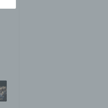
r
 vorab
erte
kt oder
en, zu
nem
r
n,
chen