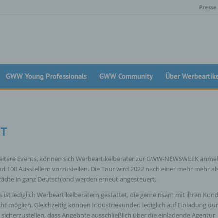
Presse
GWW Young Professionals
GWW Community
Über Werbeartik
KT
 weitere Events, können sich Werbeartikelberater zur GWW-NEWSWEEK anme
 100 Ausstellern vorzustellen. Die Tour wird 2022 nach einer mehr mehr al
tädte in ganz Deutschland werden erneut angesteuert.
st lediglich Werbeartikelberatern gestattet, die gemeinsam mit ihren Kun
t möglich. Gleichzeitig können Industriekunden lediglich auf Einladung du
herzustellen, dass Angebote ausschließlich über die einladende Agentur