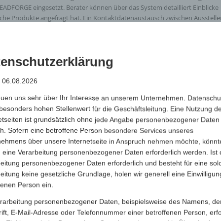
EADFORGE eingesetzt. Berater können über das System detailliert Einblicke
lche Produkte angefragt hat. Ein Kontaktdatenaustausch zwischen Ausstelle
n Jahren vor Corona blendend entwickelt. Rund 150 Berateragenturen hat
 zwischen Berater, Industriekunde und ausstellenden Unternehmen zu
enschutzerklärung
 acht Standorten zusammen.
ng, die Emotionen weckt
„, ganz im Sinne der Ergebnisse der aktuellen 
: 06.08.2026
einfachste Werbeartikel das Kind in uns regelrecht begeistert. Werbeartikel
euen uns sehr über Ihr Interesse an unserem Unternehmen. Datenschu
sgekrönte Werbespots nicht heranreichen.
besonders hohen Stellenwert für die Geschäftsleitung. Eine Nutzung d
tscheiden, können sich
hier über eines von 3 buchbaren Paketen
zur Roads
etseiten ist grundsätzlich ohne jede Angabe personenbezogener Daten
essionelle Darstellung mit eigener Counterfläche möglich.
h. Sofern eine betroffene Person besondere Services unseres
nehmens über unsere Internetseite in Anspruch nehmen möchte, könnt
 eine Verarbeitung personenbezogener Daten erforderlich werden. Ist 
eitung personenbezogener Daten erforderlich und besteht für eine sol
eitung keine gesetzliche Grundlage, holen wir generell eine Einwilligun
fenen Person ein.
rarbeitung personenbezogener Daten, beispielsweise des Namens, de
ift, E-Mail-Adresse oder Telefonnummer einer betroffenen Person, erfo