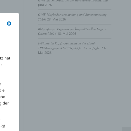
GWW macht Druck bei der Werbeartikelbesteuerung
1.
Juni 2026
r
GWW-Mitgliederversammlung und Summermeeting
2026!
28. Mai 2026
ten
Blitzumfrage: Ergebnis zur konjunkturellen Lage, I.
Quartal 2026
18. Mai 2026
Frühling im Kopf, Argumente in der Hand:
GWW-
TRENDmagazin #2/2026 jetzt für Sie verfügbar!
4.
Mai 2026
tz hat
er
how
e
die
che
g der
r
lgt