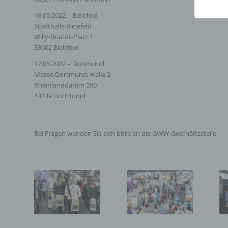
sowohl
16.05.2022 – Bielefeld
einfac
Stadthalle Bielefeld
die ve
Willy-Brandt-Platz 1
Wir ve
33602 Bielefeld
Begrif
17.05.2022 – Dortmund
a) 
Messe Dortmund, Halle 2
Rheinlanddamm 200
Perso
44139 Dortmund
oder 
bezie
indir
Bei Fragen wenden Sie sich bitte an die GWW-Geschäftsstelle.
eine
oder
physi
sozia
b) 
Betro
deren
verar