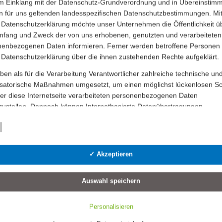
im Einklang mit der Datenschutz-Grundverordnung und in Übereinstim
n für uns geltenden landesspezifischen Datenschutzbestimmungen. Mit
 Datenschutzerklärung möchte unser Unternehmen die Öffentlichkeit ü
mfang und Zweck der von uns erhobenen, genutzten und verarbeiteten
enbezogenen Daten informieren. Ferner werden betroffene Personen 
 Datenschutzerklärung über die ihnen zustehenden Rechte aufgeklärt.
ben als für die Verarbeitung Verantwortlicher zahlreiche technische un
isatorische Maßnahmen umgesetzt, um einen möglichst lückenlosen S
er diese Internetseite verarbeiteten personenbezogenen Daten
zustellen. Dennoch können Internetbasierte Datenübertragungen
ätzlich Sicherheitslücken aufweisen, sodass ein absoluter Schutz nicht
leistet werden kann. Aus diesem Grund steht es jeder betroffenen Pe
Essenziell
Statistik
personenbezogene Daten auch auf alternativen Wegen, beispielsweise
nisch, an uns zu übermitteln.
✓ Akzeptieren
riffsbestimmungen
Auswahl speichern
tenschutzerklärung beruht auf den Begrifflichkeiten, die durch den
ischen Richtlinien- und Verordnungsgeber beim Erlass der Datenschut
Personalisieren
verordnung (DS-GVO) verwendet wurden. Unsere Datenschutzerklärun