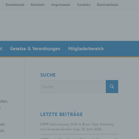
Downloads
Kontakt
Impressum
Cookies
Datenschutz
el
Gesetze & Verordnungen
Mitgliederbereich
SUCHE
lden,
s
LETZTE BEITRÄGE
den
GWW-Jahrestagung 2026 in Bonn: Gute Stimmung
trotz herausfordernder Lage
25. Juni 2026
rch