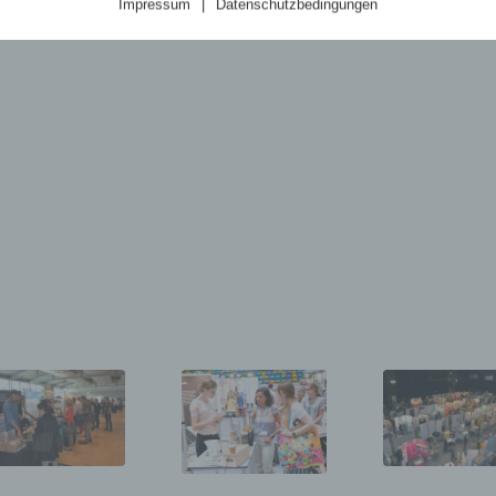
Impressum
|
Datenschutzbedingungen
 für die Öffentlichkeit als auch für unsere Kunden und Geschäftspartne
h lesbar und verständlich sein. Um dies zu gewährleisten, möchten wir
rwendeten Begrifflichkeiten erläutern.
rwenden in dieser Datenschutzerklärung unter anderem die folgenden
fe:
personenbezogene Daten
nenbezogene Daten sind alle Informationen, die sich auf eine identifizi
identifizierbare natürliche Person (im Folgenden "betroffene Person")
hen. Als identifizierbar wird eine natürliche Person angesehen, die dire
ekt, insbesondere mittels Zuordnung zu einer Kennung wie einem Nam
r Kennnummer, zu Standortdaten, zu einer Online-Kennung oder zu ei
 mehreren besonderen Merkmalen, die Ausdruck der physischen,
ologischen, genetischen, psychischen, wirtschaftlichen, kulturellen ode
len Identität dieser natürlichen Person sind, identifiziert werden kann.
betroffene Person
ffene Person ist jede identifizierte oder identifizierbare natürliche Perso
 personenbezogene Daten von dem für die Verarbeitung Verantwortli
beitet werden.