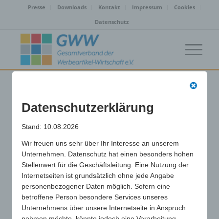
Presse
Downloads
Kontakt
Impressum
Cookies
Datenschutz
absatzplus e.K. | Köln
Datenschutzerklärung
(50996)
Stand: 10.08.2026
/
Wir freuen uns sehr über Ihr Interesse an unserem
17. Juni 2024
von
Unternehmen. Datenschutz hat einen besonders hohen
Stellenwert für die Geschäftsleitung. Eine Nutzung der
Eintrag teilen
Internetseiten ist grundsätzlich ohne jede Angabe
personenbezogener Daten möglich. Sofern eine
betroffene Person besondere Services unseres
Unternehmens über unsere Internetseite in Anspruch
nehmen möchte, könnte jedoch eine Verarbeitung