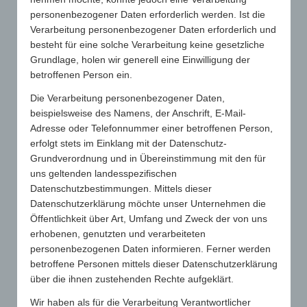
personenbezogener Daten erforderlich werden. Ist die
Verarbeitung personenbezogener Daten erforderlich und
besteht für eine solche Verarbeitung keine gesetzliche
0
Grundlage, holen wir generell eine Einwilligung der
betroffenen Person ein.
KOMMENTARE
Die Verarbeitung personenbezogener Daten,
Hinterlasse einen Kommentar
beispielsweise des Namens, der Anschrift, E-Mail-
An der Diskussion beteiligen?
Adresse oder Telefonnummer einer betroffenen Person,
Hinterlasse uns deinen Kommentar!
erfolgt stets im Einklang mit der Datenschutz-
Grundverordnung und in Übereinstimmung mit den für
Du musst
angemeldet
sein, um einen Kommentar
uns geltenden landesspezifischen
abzugeben.
Datenschutzbestimmungen. Mittels dieser
Datenschutzerklärung möchte unser Unternehmen die
Öffentlichkeit über Art, Umfang und Zweck der von uns
erhobenen, genutzten und verarbeiteten
personenbezogenen Daten informieren. Ferner werden
betroffene Personen mittels dieser Datenschutzerklärung
über die ihnen zustehenden Rechte aufgeklärt.
SUCHE
Wir haben als für die Verarbeitung Verantwortlicher