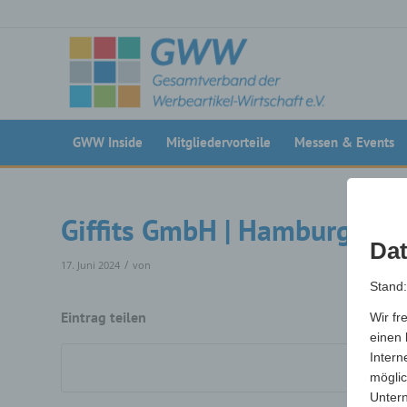
GWW Inside
Mitgliedervorteile
Messen & Events
Giffits GmbH | Hamburg (22
Dat
/
17. Juni 2024
von
Stand
Eintrag teilen
Wir fr
einen 
Intern
möglic
Unter