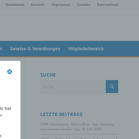
Downloads
Kontakt
Impressum
Cookies
Datenschutz
el
Gesetze & Verordnungen
Mitgliederbereich
SUCHE
tz hat
LETZTE BEITRÄGE
er
GWW-Jahrestagung 2026 in Bonn: Gute Stimmung
trotz herausfordernder Lage
25. Juni 2026
e