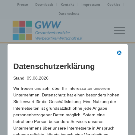
Presse
Downloads
Kontakt
Impressum
Cookies
Datenschutz
PRESENT PERFECT GmbH |
Datenschutzerklärung
Berlin (10997)
Stand: 09.08.2026
/
Wir freuen uns sehr über Ihr Interesse an unserem
17. Juni 2024
von
Unternehmen. Datenschutz hat einen besonders hohen
Stellenwert für die Geschäftsleitung. Eine Nutzung der
Eintrag teilen
Internetseiten ist grundsätzlich ohne jede Angabe
personenbezogener Daten möglich. Sofern eine
betroffene Person besondere Services unseres
Unternehmens über unsere Internetseite in Anspruch
nehmen möchte, könnte jedoch eine Verarbeitung