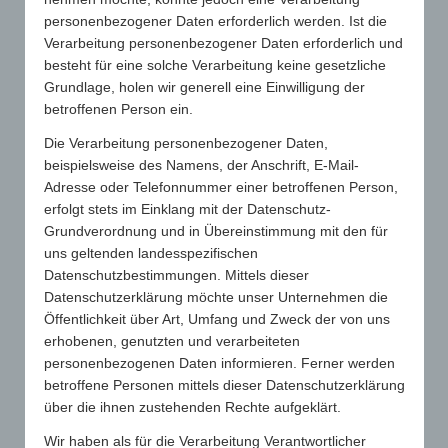
personenbezogener Daten erforderlich werden. Ist die
Verarbeitung personenbezogener Daten erforderlich und
besteht für eine solche Verarbeitung keine gesetzliche
0
Grundlage, holen wir generell eine Einwilligung der
betroffenen Person ein.
KOMMENTARE
Die Verarbeitung personenbezogener Daten,
Hinterlasse einen Kommentar
beispielsweise des Namens, der Anschrift, E-Mail-
An der Diskussion beteiligen?
Adresse oder Telefonnummer einer betroffenen Person,
Hinterlasse uns deinen Kommentar!
erfolgt stets im Einklang mit der Datenschutz-
Grundverordnung und in Übereinstimmung mit den für
Du musst
angemeldet
sein, um einen Kommentar
uns geltenden landesspezifischen
abzugeben.
Datenschutzbestimmungen. Mittels dieser
Datenschutzerklärung möchte unser Unternehmen die
Öffentlichkeit über Art, Umfang und Zweck der von uns
erhobenen, genutzten und verarbeiteten
personenbezogenen Daten informieren. Ferner werden
betroffene Personen mittels dieser Datenschutzerklärung
über die ihnen zustehenden Rechte aufgeklärt.
SUCHE
Wir haben als für die Verarbeitung Verantwortlicher