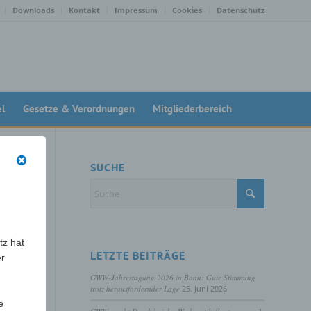
Downloads
Kontakt
Impressum
Cookies
Datenschutz
el
Gesetze & Verordnungen
Mitgliederbereich
SUCHE
tz hat
LETZTE BEITRÄGE
er
GWW-Jahrestagung 2026 in Bonn: Gute Stimmung
trotz herausfordernder Lage
25. Juni 2026
e