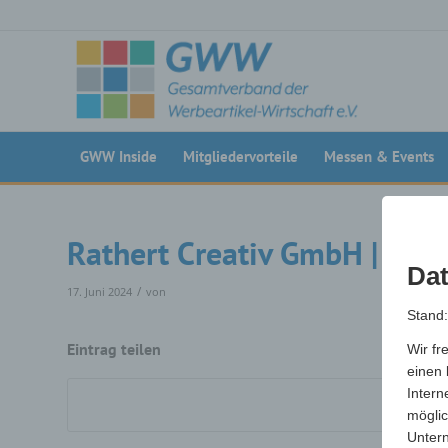
GWW Inside
Mitgliedervorteile
Messen & Events
Rathert Creativ GmbH | Ha
Dat
/
17. Juni 2024
von
Stand
Eintrag teilen
Wir fr
einen 
Intern
möglic
Unter