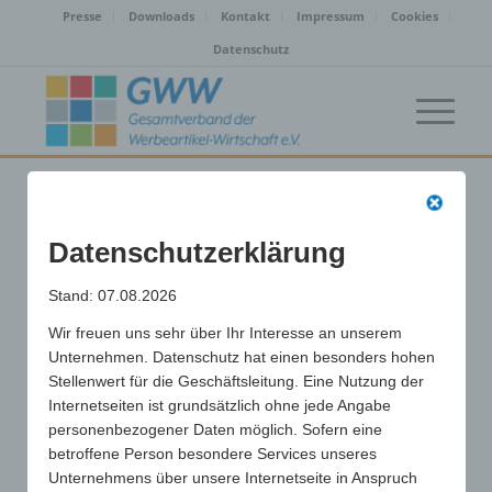
Presse
Downloads
Kontakt
Impressum
Cookies
Datenschutz
Sobiech Werbepräsente
Datenschutzerklärung
Johannes Sobiech |
Stand: 07.08.2026
Bielefeld (33619)
Wir freuen uns sehr über Ihr Interesse an unserem
Unternehmen. Datenschutz hat einen besonders hohen
/
17. Juni 2024
von
Stellenwert für die Geschäftsleitung. Eine Nutzung der
Internetseiten ist grundsätzlich ohne jede Angabe
Eintrag teilen
personenbezogener Daten möglich. Sofern eine
betroffene Person besondere Services unseres
Unternehmens über unsere Internetseite in Anspruch