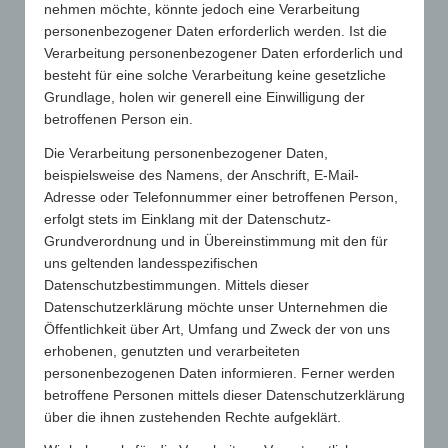
nehmen möchte, könnte jedoch eine Verarbeitung
personenbezogener Daten erforderlich werden. Ist die
Verarbeitung personenbezogener Daten erforderlich und
besteht für eine solche Verarbeitung keine gesetzliche
Grundlage, holen wir generell eine Einwilligung der
0
betroffenen Person ein.
Die Verarbeitung personenbezogener Daten,
KOMMENTARE
beispielsweise des Namens, der Anschrift, E-Mail-
Hinterlasse einen Kommentar
Adresse oder Telefonnummer einer betroffenen Person,
erfolgt stets im Einklang mit der Datenschutz-
An der Diskussion beteiligen?
Hinterlasse uns deinen Kommentar!
Grundverordnung und in Übereinstimmung mit den für
uns geltenden landesspezifischen
Du musst
angemeldet
sein, um einen Kommentar
Datenschutzbestimmungen. Mittels dieser
abzugeben.
Datenschutzerklärung möchte unser Unternehmen die
Öffentlichkeit über Art, Umfang und Zweck der von uns
erhobenen, genutzten und verarbeiteten
personenbezogenen Daten informieren. Ferner werden
betroffene Personen mittels dieser Datenschutzerklärung
über die ihnen zustehenden Rechte aufgeklärt.