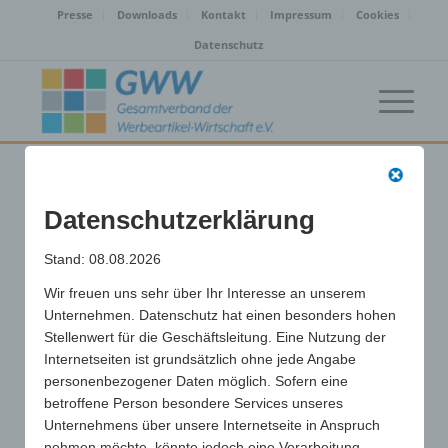
Presse
Downloads
Kontakt
Impressum
Cookies
Datenschutz
WA-Werbeartikel |
Datenschutzerklärung
Düsseldorf (40235)
Stand: 08.08.2026
/
Wir freuen uns sehr über Ihr Interesse an unserem
17. Juni 2024
von
Unternehmen. Datenschutz hat einen besonders hohen
Stellenwert für die Geschäftsleitung. Eine Nutzung der
Eintrag teilen
Internetseiten ist grundsätzlich ohne jede Angabe
personenbezogener Daten möglich. Sofern eine
betroffene Person besondere Services unseres
Unternehmens über unsere Internetseite in Anspruch
nehmen möchte, könnte jedoch eine Verarbeitung