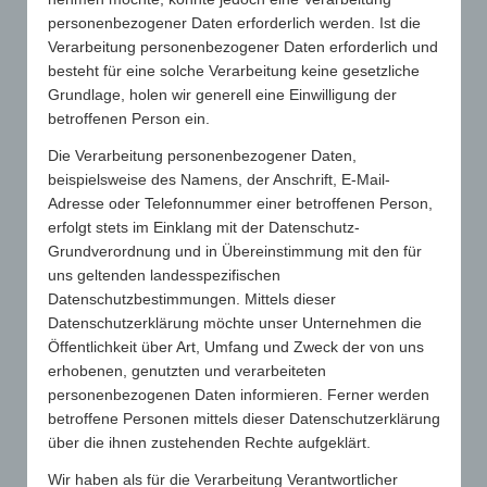
personenbezogener Daten erforderlich werden. Ist die
Verarbeitung personenbezogener Daten erforderlich und
besteht für eine solche Verarbeitung keine gesetzliche
0
Grundlage, holen wir generell eine Einwilligung der
betroffenen Person ein.
KOMMENTARE
Die Verarbeitung personenbezogener Daten,
Hinterlasse einen Kommentar
beispielsweise des Namens, der Anschrift, E-Mail-
An der Diskussion beteiligen?
Adresse oder Telefonnummer einer betroffenen Person,
Hinterlasse uns deinen Kommentar!
erfolgt stets im Einklang mit der Datenschutz-
Grundverordnung und in Übereinstimmung mit den für
Du musst
angemeldet
sein, um einen Kommentar
uns geltenden landesspezifischen
abzugeben.
Datenschutzbestimmungen. Mittels dieser
Datenschutzerklärung möchte unser Unternehmen die
Öffentlichkeit über Art, Umfang und Zweck der von uns
erhobenen, genutzten und verarbeiteten
personenbezogenen Daten informieren. Ferner werden
betroffene Personen mittels dieser Datenschutzerklärung
über die ihnen zustehenden Rechte aufgeklärt.
SUCHE
Wir haben als für die Verarbeitung Verantwortlicher