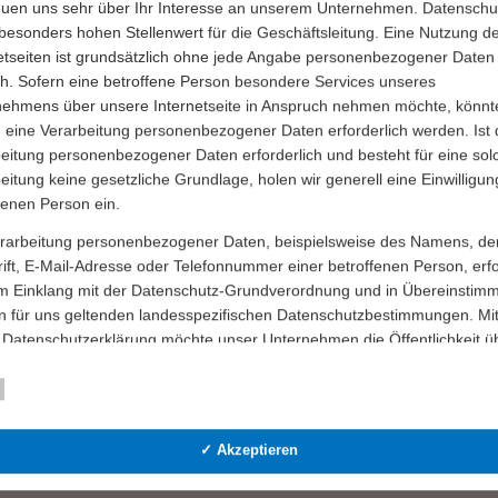
euen uns sehr über Ihr Interesse an unserem Unternehmen. Datenschu
rückliegenden Monate sowie zur aktuellen Finanzlage.
besonders hohen Stellenwert für die Geschäftsleitung. Eine Nutzung d
 GWW-NEWSWEEK, TREND sowie der PSI mit ihrer für 2017 vorgesehenen
etseiten ist grundsätzlich ohne jede Angabe personenbezogener Daten
er den Teilnehmern ihre Zielsetzungen für 2016 erläutert hatten, übernah
h. Sofern eine betroffene Person besondere Services unseres
Namen aller Mitglieder für die vom Vorstand geleistete Arbeit und leitete ü
nehmens über unsere Internetseite in Anspruch nehmen möchte, könnt
 eine Verarbeitung personenbezogener Daten erforderlich werden. Ist 
wurden Frank Dangmann, Ronald Eckert, Michael Freter, Jürgen Geiger, Ma
eitung personenbezogener Daten erforderlich und besteht für eine sol
eitung keine gesetzliche Grundlage, holen wir generell eine Einwilligun
 Hans Joachim Evers und Klaus Rosenberger wurden zur Würdigung ihrer
fenen Person ein.
den zu Ehrenmitgliedern ernannt. Abgerundet wurde die Tagung mit einem
rarbeitung personenbezogener Daten, beispielsweise des Namens, de
ift, E-Mail-Adresse oder Telefonnummer einer betroffenen Person, erfo
rband zu einem Glühweinempfang vor dem Französischen Dom am
Weihnachtsmarkt geladen.
im Einklang mit der Datenschutz-Grundverordnung und in Übereinstim
 Räumlichkeiten der Deutschen Bank Unter den Linden ihre Fortsetzung.
n für uns geltenden landesspezifischen Datenschutzbestimmungen. Mit
d Parteina, Geschäftsführer des ZAW, ließen es sich nicht nehmen, anlässli
 Datenschutzerklärung möchte unser Unternehmen die Öffentlichkeit ü
 adressieren.
mfang und Zweck der von uns erhobenen, genutzten und verarbeiteten
enbezogenen Daten informieren. Ferner werden betroffene Personen 
Essenziell
Statistik
teuergesetzgebung auf die Werbeartikel-Wirtschaft. In einer
 Datenschutzerklärung über die ihnen zustehenden Rechte aufgeklärt.
finanzpolitischer Sprecher der SPD, und Olav Gutting, stellvertretender
s, Ferrero, der operativen Leiterin des Berliner Instituts für Finanzen und
✓ Akzeptieren
ben als für die Verarbeitung Verantwortlicher zahlreiche technische un
d Josef Bösl, Kahla, die aus der momentanen Gesetzeslage resultierenden
isatorische Maßnahmen umgesetzt, um einen möglichst lückenlosen S