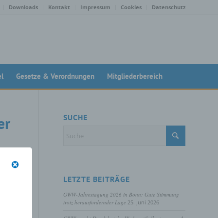
Downloads
Kontakt
Impressum
Cookies
Datenschutz
el
Gesetze & Verordnungen
Mitgliederbereich
SUCHE
er
LETZTE BEITRÄGE
GWW-Jahrestagung 2026 in Bonn: Gute Stimmung
trotz herausfordernder Lage
25. Juni 2026