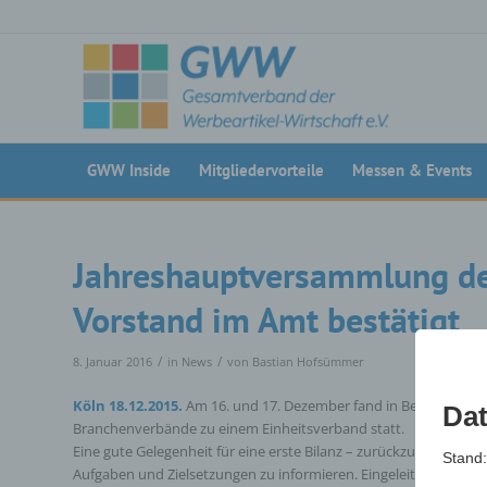
GWW Inside
Mitgliedervorteile
Messen & Events
Jahreshauptversammlung d
Vorstand im Amt bestätigt
/
/
8. Januar 2016
in
News
von
Bastian Hofsümmer
Köln 18.12.2015.
Am 16. und 17. Dezember fand in Berlin die e
Dat
Branchenverbände zu einem Einheitsverband statt.
Eine gute Gelegenheit für eine erste Bilanz – zurückzublicken, 
Stand
Aufgaben und Zielsetzungen zu informieren. Eingeleitet wurde d