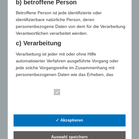
Einwilligungen in
b) betroffene Person
die AGB zur TREND 2026 Herbst
Betroffene Person ist jede identifizierte oder
D
die Datenschutzerklärung zur TREND 2026 Herbst
identifizierbare natürliche Person, deren
a
personenbezogene Daten von dem für die Verarbeitung
t
Die Dokumente können oben auf der Seite eingesehen und
e
heruntergeladen werden
Verantwortlichen verarbeitet werden.
n
s
c) Verarbeitung
c
Absenden
h
Verarbeitung ist jeder mit oder ohne Hilfe
u
t
automatisierter Verfahren ausgeführte Vorgang oder
z
jede solche Vorgangsreihe im Zusammenhang mit
b
e
personenbezogenen Daten wie das Erheben, das
s
Erfassen, die Organisation, das Ordnen, die
t
i
Speicherung, die Anpassung oder Veränderung, das
m
Essenziell
Auslesen, das Abfragen, die Verwendung, die
m
Offenlegung durch Übermittlung, Verbreitung oder eine
u
GWW-NEWSWEEK
Statistik
n
andere Form der Bereitstellung, den Abgleich oder die
g
TREND
Verknüpfung, die Einschränkung, das Löschen oder die
e
✓ Akzeptieren
n
Vernichtung.
Anmeldung zur TREND 2026 Herbst – Werbeartikelberater
*
d) Einschränkung der Verarbeitung
Anmeldung zur TREND 2026 Herbst – Lieferant
Auswahl speichern