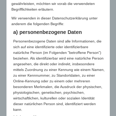
gewährleisten, möchten wir vorab die verwendeten
Begrifflichkeiten erläutern.
Vorname
Nachname
*
E-Mail
Wir verwenden in dieser Datenschutzerklärung unter
anderem die folgenden Begriffe:
a) personenbezogene Daten
Möchten Sie einen weiteren Ansprechpartner hinzufügen?
Personenbezogene Daten sind alle Informationen, die
Ja
sich auf eine identifizierte oder identifizierbare
natürliche Person (im Folgenden "betroffene Person")
*
Anschrift
beziehen. Als identifizierbar wird eine natürliche Person
angesehen, die direkt oder indirekt, insbesondere
mittels Zuordnung zu einer Kennung wie einem Namen,
zu einer Kennnummer, zu Standortdaten, zu einer
Adresse
Zeile
Online-Kennung oder zu einem oder mehreren
1
besonderen Merkmalen, die Ausdruck der physischen,
physiologischen, genetischen, psychischen,
Stadt
Region
wirtschaftlichen, kulturellen oder sozialen Identität
dieser natürlichen Person sind, identifiziert werden
kann.
Postleitzahl
Land
*