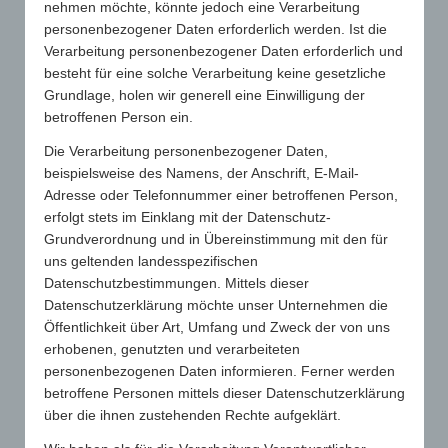
GFW mbH
nehmen möchte, könnte jedoch eine Verarbeitung
Europaallee 37
personenbezogener Daten erforderlich werden. Ist die
50226 Frechen
Verarbeitung personenbezogener Daten erforderlich und
besteht für eine solche Verarbeitung keine gesetzliche
Bestimmungen & Dokumente:
Grundlage, holen wir generell eine Einwilligung der
betroffenen Person ein.
Die Verarbeitung personenbezogener Daten,
Allgemeine Geschäftsbedingungen zur TREND 2026
beispielsweise des Namens, der Anschrift, E-Mail-
Herbst
Adresse oder Telefonnummer einer betroffenen Person,
erfolgt stets im Einklang mit der Datenschutz-
Grundverordnung und in Übereinstimmung mit den für
Datenschutzerklärung zur TREND 2026 Herbst
uns geltenden landesspezifischen
Datenschutzbestimmungen. Mittels dieser
Datenschutzerklärung möchte unser Unternehmen die
Öffentlichkeit über Art, Umfang und Zweck der von uns
erhobenen, genutzten und verarbeiteten
Mit * gekennzeichnete Felder sind Pflichtfelder.
personenbezogenen Daten informieren. Ferner werden
betroffene Personen mittels dieser Datenschutzerklärung
über die ihnen zustehenden Rechte aufgeklärt.
*
Wir buchen folgende Standfläche
7,5 m² (2,5x3 m) | 1.750,00 €*