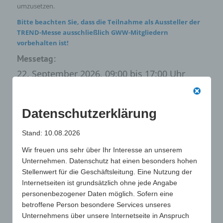
umzusetzen.
Bitte beachten Sie, dass die Teilnahme als Aussteller der
TREND-Messe ausschließlich GWW-Mitgliedern
vorbehalten ist!
Messetag:
22. September 2026, 09:00 bis 17:00 Uhr
Aufbautag:
Datenschutzerklärung
21. September 2026, 09:00 bis 18:00 Uhr
Stand: 10.08.2026
Abbau:
Wir freuen uns sehr über Ihr Interesse an unserem
22. September 2026, 17:00 bis 22:00 Uhr
Unternehmen. Datenschutz hat einen besonders hohen
Location:
XPOST Köln
Stellenwert für die Geschäftsleitung. Eine Nutzung der
Internetseiten ist grundsätzlich ohne jede Angabe
Adresse:
Gladbacher Wall 5, 50670 Köln
personenbezogener Daten möglich. Sofern eine
betroffene Person besondere Services unseres
Veranstalter:
Unternehmens über unsere Internetseite in Anspruch