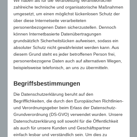
Wir haben als für die Verarbeitung Verantwortlicher
zahlreiche technische und organisatorische Maßnahmen
12 m² (4x3 m) | 2.650,00 €*
umgesetzt, um einen möglichst lückenlosen Schutz der
15 m² (5x3 m) | 2.900,00 €*
über diese Internetseite verarbeiteten
30 m² (10x3) | 5.450,00 €*
personenbezogenen Daten sicherzustellen. Dennoch
* Zzgl. einer obligatorischen Strompauschale von 195,00 Euro.
können Internetbasierte Datenübertragungen
Sämtliche Preise verstehen sich zzgl. der gesetzlichen
grundsätzlich Sicherheitslücken aufweisen, sodass ein
Mehrwertsteuer. Kopf- und Eckstände sowie Sondergrößen auf
Anfrage.
absoluter Schutz nicht gewährleistet werden kann. Aus
diesem Grund steht es jeder betroffenen Person frei,
Wir benötigen die folgende Anzahl an Ausstellertickets:
personenbezogene Daten auch auf alternativen Wegen,
beispielsweise telefonisch, an uns zu übermitteln.
Gewählter Wert:
0
Begriffsbestimmungen
Es fallen keine Kosten für Ausstellertickets auf der TREND an.
Die Datenschutzerklärung beruht auf den
*
Firmenname
Begrifflichkeiten, die durch den Europäischen Richtlinien-
und Verordnungsgeber beim Erlass der Datenschutz-
Grundverordnung (DS-GVO) verwendet wurden. Unsere
Datenschutzerklärung soll sowohl für die Öffentlichkeit
*
Ansprechpartner
als auch für unsere Kunden und Geschäftspartner
einfach lesbar und verständlich sein. Um dies zu